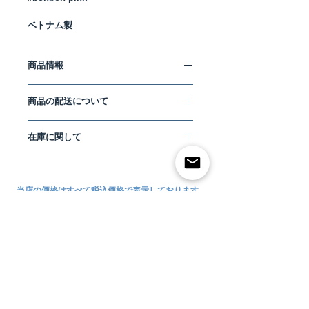
ベトナム製
商品情報
DOG TOY-bonbon pink
商品の配送について
ドックトイ ボンボンピンク
#bonbon pink
こちらの商品は単品購入の場合、お得な
*画像2枚目：左のみ
在庫に関して
料金で安心して全国へ配送が可能な、ヤ
ベトナム製
マト運輸”宅急便コンパクト”にてお届け
〜犬のおもちゃ〜
数あるオンラインショップの中から
いたします。
色：
#bonbon pink （ピンク）
NEUF PET SUPPLY CO.
をご利用いただ
なお、複数ご購入の場合は、同封する商
サイズ：ONE SIZE
＊小型犬〜中型
き誠にありがとうございます。
当店の価格はすべて税込価格で表示しております。
品により宅急便コンパクト規定サイズを
犬
オーバーしそうな場合は、宅急便での発
（実寸サイズ：W 約７cm、H 約
当店は、とても小さな洋品店です。
送とさせていただきます。（宅急便コン
23.5cm、天然ゴム部分のみ 直径約
当店ご利用に際してのお願い
現在、お取り扱いの在庫には限りがござ
パクトがご利用いただけない形状商品に
7cm）
います。
関しましては、各商品ごとに記載してお
万が一、気に入っていただいた商品が完
りますのでご確認ください。）
素材：天然ゴム
ご利用方法について
売していた場合でも、今後の入荷の予定
各地域の
宅急便コンパクト・宅急便
の料
コットンロープ（有害なケミカル
などお知らせすることが可能です。
金につきましては、下記
”支払い・配送
サイズについて
染料不使用）
海外メーカーとの直接のやりとりを行っ
について”
よりご確認いただけます。
お支払い・配送について
ているからこそ、海外メーカーへの在庫