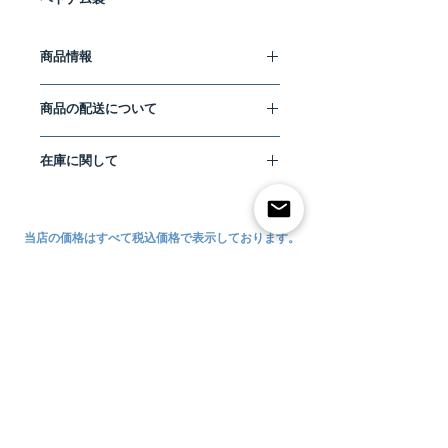
商品情報
DOG TOY- yellow star ドックトイ
商品の配送について
イエロースター
# yellow star
こちらの商品は単品購入の場合、お得な
犬のおもちゃ〜
在庫に関して
料金で安心して全国へ配送が可能な、ヤ
色：
# yellow star（ yellow）
マト運輸”宅急便コンパクト”にてお届け
サイズ：ONE SIZE
＊小型犬〜中型
数あるオンラインショップの中から
いたします。
犬
NEUF PET SUPPLY CO.
をご利用いただ
なお、複数ご購入の場合は、同封する商
（実寸サイズ：W 約9cm）
き誠にありがとうございます。
当店の価格はすべて税込価格で表示しております。
品により宅急便コンパクト規定サイズを
オーバーしそうな場合は、宅急便での発
素材：天然ゴム
当店は、とても小さな洋品店です。
送とさせていただきます。（宅急便コン
＊こちらの製品はすべて海外製品のた
当店ご利用に際してのお願い
現在、お取り扱いの在庫には限りがござ
パクトがご利用いただけない形状商品に
め、個体差がありますので予めご了承く
います。
関しましては、各商品ごとに記載してお
ださい。
万が一、気に入っていただいた商品が完
りますのでご確認ください。）
ご利用方法について
売していた場合でも、今後の入荷の予定
各地域の
宅急便コンパクト・宅急便
の料
メンテナンス情報：
などお知らせすることが可能です。
金につきましては、下記
”支払い・配送
サイズについて
汚れが気になる場合は、水またはぬるま
海外メーカーとの直接のやりとりを行っ
について”
よりご確認いただけます。
湯で洗い、風通しの良い日陰で風に当
お支払い・配送について
ているからこそ、海外メーカーへの在庫
て、自然の力の消臭をお勧めします。
の問い合わせが可能な商品も多数ござい
▶︎同封料金一例
直射日光での乾燥は色落ちの原因になる
よくある質問
ます。