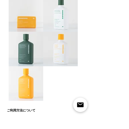
Lavender
Eucalyptus
Dog
Dog
Soap
Soap
ラ
ユ
ベ
ー
ン
カ
ダ
リ
ー
ド
ド
ッ
Lemon
Balancing
ッ
グ
Myrtle
Eucalyptus
Relief
Dog
グ
ソ
Dog
Conditioner
ソ
ー
Soap
ユ
ー
プ
レ
ー
プ
モ
カ
ン
リ
マ
ド
ー
ッ
Balancing
Lemon
ト
グ
Eucalyptus
Myrtle
ル
Dog
Relief
コ
Shampoo
Dog
ド
ン
Conditioner
ユ
ッ
デ
レ
ー
グ
ィ
モ
カ
ソ
シ
ン
リ
ー
ョ
マ
ド
プ
ナ
ー
ッ
Lemon
ー
ト
グ
Myrtle
ル
Relief
シ
ご利用方法について
Dog
ド
ャ
Shampoo
ッ
ン
サイズについて
レ
グ
プ
モ
コ
ー
ン
お支払い・配送について
ン